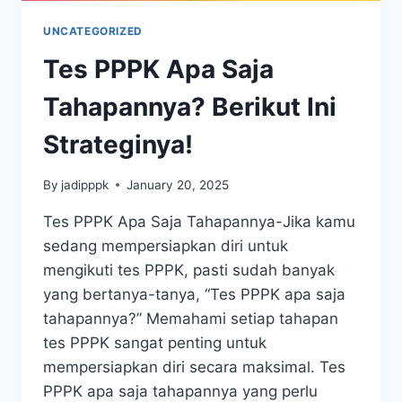
UNCATEGORIZED
Tes PPPK Apa Saja
Tahapannya? Berikut Ini
Strateginya!
By
jadipppk
January 20, 2025
Tes PPPK Apa Saja Tahapannya-Jika kamu
sedang mempersiapkan diri untuk
mengikuti tes PPPK, pasti sudah banyak
yang bertanya-tanya, “Tes PPPK apa saja
tahapannya?” Memahami setiap tahapan
tes PPPK sangat penting untuk
mempersiapkan diri secara maksimal. Tes
PPPK apa saja tahapannya yang perlu