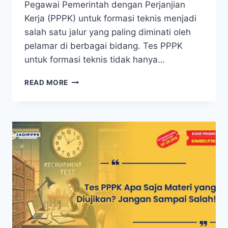
Pegawai Pemerintah dengan Perjanjian
Kerja (PPPK) untuk formasi teknis menjadi
salah satu jalur yang paling diminati oleh
pelamar di berbagai bidang. Tes PPPK
untuk formasi teknis tidak hanya…
READ MORE