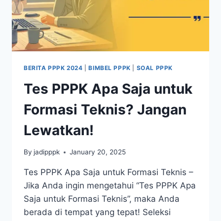
BERITA PPPK 2024
|
BIMBEL PPPK
|
SOAL PPPK
Tes PPPK Apa Saja untuk
Formasi Teknis? Jangan
Lewatkan!
By
jadipppk
January 20, 2025
Tes PPPK Apa Saja untuk Formasi Teknis –
Jika Anda ingin mengetahui “Tes PPPK Apa
Saja untuk Formasi Teknis”, maka Anda
berada di tempat yang tepat! Seleksi