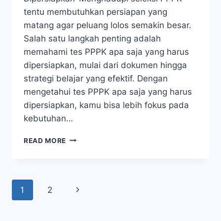
tentu membutuhkan persiapan yang
matang agar peluang lolos semakin besar.
Salah satu langkah penting adalah
memahami tes PPPK apa saja yang harus
dipersiapkan, mulai dari dokumen hingga
strategi belajar yang efektif. Dengan
mengetahui tes PPPK apa saja yang harus
dipersiapkan, kamu bisa lebih fokus pada
kebutuhan…
READ MORE
1
2