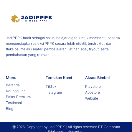
JadiPPPK hadir sebagai solusi belajar digital untuk membantu peserta
mempersiapkan seleksi PPPK secara lebih efektif, terstruktur, dan
fleksibel melalui materi pembelajaran, latihan soal, tryout, serta
pembahasan yang relevan.
Menu
Temukan Kami
Akses Bimbel
Beranda
TikTok
Playstore
Keunggulan
Instagram
Appstore
Paket Premium
Website
Testimoni
Blog
@ 2026. Copyright by JadiPPPK | All rights reserved PT Cerebrum
Edukanesia Nusantara​