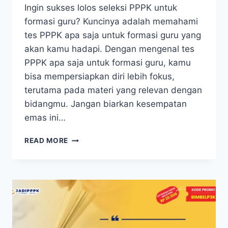
Ingin sukses lolos seleksi PPPK untuk
formasi guru? Kuncinya adalah memahami
tes PPPK apa saja untuk formasi guru yang
akan kamu hadapi. Dengan mengenal tes
PPPK apa saja untuk formasi guru, kamu
bisa mempersiapkan diri lebih fokus,
terutama pada materi yang relevan dengan
bidangmu. Jangan biarkan kesempatan
emas ini…
READ MORE