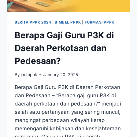
BERITA PPPK 2024
|
BIMBEL PPPK
|
FORMASI PPPK
Berapa Gaji Guru P3K di
Daerah Perkotaan dan
Pedesaan?
By
jadipppk
January 20, 2025
Berapa Gaji Guru P3K di Daerah Perkotaan
dan Pedesaan – “Berapa gaji guru P3K di
daerah perkotaan dan pedesaan?” menjadi
salah satu pertanyaan yang sering muncul,
mengingat perbedaan wilayah kerap
memengaruhi kebijakan dan kesejahteraan
para guru. Gaji guru P3K di daerah