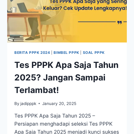
BERITA PPPK 2024
|
BIMBEL PPPK
|
SOAL PPPK
Tes PPPK Apa Saja Tahun
2025? Jangan Sampai
Terlambat!
By
jadipppk
January 20, 2025
Tes PPPK Apa Saja Tahun 2025 –
Persiapan menghadapi seleksi Tes PPPK
Apa Saja Tahun 2025 menjadi kunci sukses