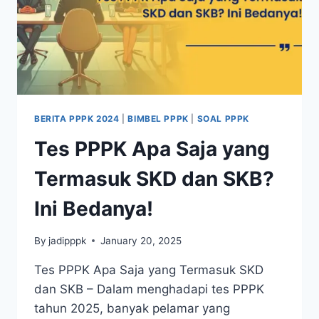
BERITA PPPK 2024
|
BIMBEL PPPK
|
SOAL PPPK
Tes PPPK Apa Saja yang
Termasuk SKD dan SKB?
Ini Bedanya!
By
jadipppk
January 20, 2025
Tes PPPK Apa Saja yang Termasuk SKD
dan SKB – Dalam menghadapi tes PPPK
tahun 2025, banyak pelamar yang