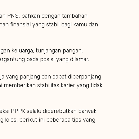
ngan PNS, bahkan dengan tambahan
n finansial yang stabil bagi kamu dan
ngan keluarga, tunjangan pangan,
ergantung pada posisi yang dilamar.
rja yang panjang dan dapat diperpanjang
 memberikan stabilitas karier yang tidak
eleksi PPPK selalu diperebutkan banyak
 lolos, berikut ini beberapa tips yang