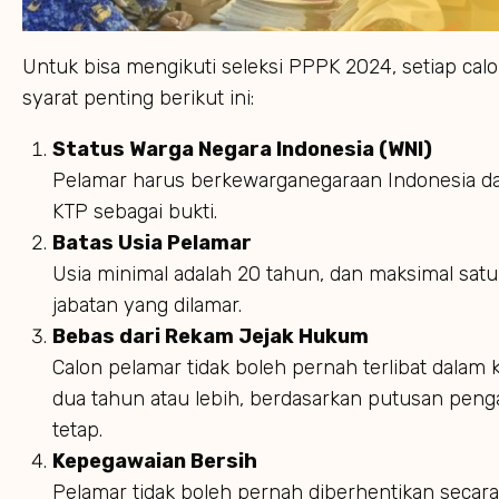
Untuk bisa mengikuti seleksi PPPK 2024, setiap ca
syarat penting berikut ini:
Status Warga Negara Indonesia (WNI)
Pelamar harus berkewarganegaraan Indonesia d
KTP sebagai bukti.
Batas Usia Pelamar
Usia minimal adalah 20 tahun, dan maksimal sat
jabatan yang dilamar.
Bebas dari Rekam Jejak Hukum
Calon pelamar tidak boleh pernah terlibat dala
dua tahun atau lebih, berdasarkan putusan peng
tetap.
Kepegawaian Bersih
Pelamar tidak boleh pernah diberhentikan secara 