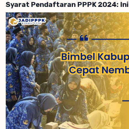
Syarat Pendaftaran PPPK 2024: Inil