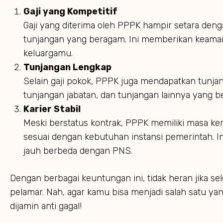
Gaji yang Kompetitif
Gaji yang diterima oleh PPPK hampir setara de
tunjangan yang beragam. Ini memberikan keamana
keluargamu.
Tunjangan Lengkap
Selain gaji pokok, PPPK juga mendapatkan tunja
tunjangan jabatan, dan tunjangan lainnya yang b
Karier Stabil
Meski berstatus kontrak, PPPK memiliki masa ke
sesuai dengan kebutuhan instansi pemerintah. Ini
jauh berbeda dengan PNS.
Dengan berbagai keuntungan ini, tidak heran jika s
pelamar. Nah, agar kamu bisa menjadi salah satu yang
dijamin anti gagal!