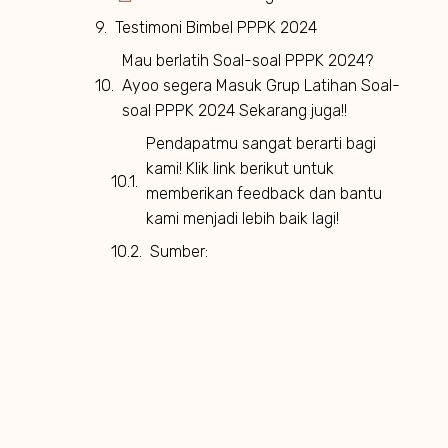
Testimoni Bimbel PPPK 2024
Mau berlatih Soal-soal PPPK 2024?
Ayoo segera Masuk Grup Latihan Soal-
soal PPPK 2024 Sekarang juga!!
Pendapatmu sangat berarti bagi
kami! Klik link berikut untuk
memberikan feedback dan bantu
kami menjadi lebih baik lagi!
Sumber: