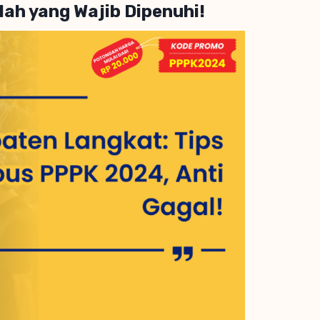
ah yang Wajib Dipenuhi!