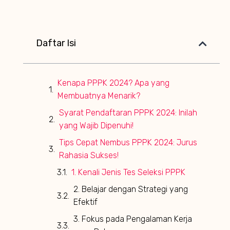
Daftar Isi
Kenapa PPPK 2024? Apa yang
Membuatnya Menarik?
Syarat Pendaftaran PPPK 2024: Inilah
yang Wajib Dipenuhi!
Tips Cepat Nembus PPPK 2024: Jurus
Rahasia Sukses!
1. Kenali Jenis Tes Seleksi PPPK
2. Belajar dengan Strategi yang
Efektif
3. Fokus pada Pengalaman Kerja