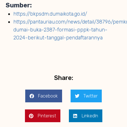
Sumber:
https://bkpsdm.dumaikota.go.id/
https://pantauriau.com/news/detail/38796/pemk
dumai-buka-2387-formasi-pppk-tahun-
2024-berikut-tanggal-pendaftarannya
Share:
Facebook
Twitter
Pinterest
LinkedIn