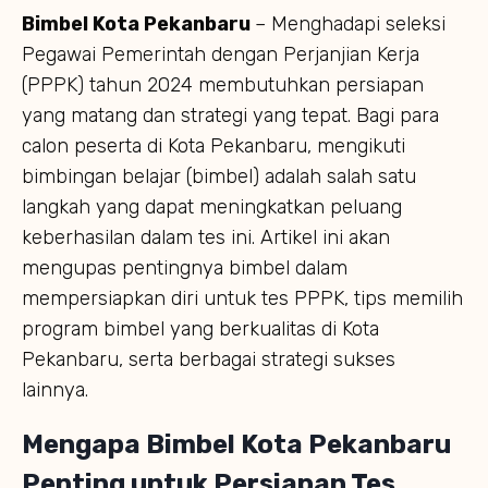
Bimbel Kota Pekanbaru
– Menghadapi seleksi
Pegawai Pemerintah dengan Perjanjian Kerja
(PPPK) tahun 2024 membutuhkan persiapan
yang matang dan strategi yang tepat. Bagi para
calon peserta di Kota Pekanbaru, mengikuti
bimbingan belajar (bimbel) adalah salah satu
langkah yang dapat meningkatkan peluang
keberhasilan dalam tes ini. Artikel ini akan
mengupas pentingnya bimbel dalam
mempersiapkan diri untuk tes PPPK, tips memilih
program bimbel yang berkualitas di Kota
Pekanbaru, serta berbagai strategi sukses
lainnya.
Mengapa Bimbel Kota Pekanbaru
Penting untuk Persiapan Tes