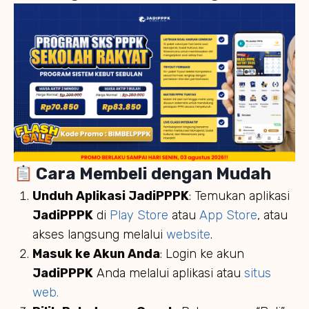
Cara Membeli dengan Mudah
Unduh Aplikasi JadiPPPK
: Temukan aplikasi
JadiPPPK
di
Play Store
atau
App Store
, atau
akses langsung melalui
website
.
Masuk ke Akun Anda
: Login ke akun
JadiPPPK
Anda melalui aplikasi atau
situs
web.