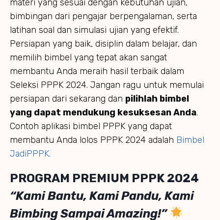
materi yang sesuai dengan kebutuhan ujian,
bimbingan dari pengajar berpengalaman, serta
latihan soal dan simulasi ujian yang efektif.
Persiapan yang baik, disiplin dalam belajar, dan
memilih bimbel yang tepat akan sangat
membantu Anda meraih hasil terbaik dalam
Seleksi PPPK 2024. Jangan ragu untuk memulai
persiapan dari sekarang dan
pilihlah bimbel
yang dapat mendukung kesuksesan Anda
.
Contoh aplikasi bimbel PPPK yang dapat
membantu Anda lolos PPPK 2024 adalah
Bimbel
JadiPPPK.
PROGRAM PREMIUM PPPK 2024
“Kami Bantu, Kami Pandu, Kami
Bimbing Sampai Amazing!”