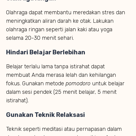
Olahraga dapat membantu meredakan stres dan
meningkatkan aliran darah ke otak. Lakukan
olahraga ringan seperti jalan kaki atau yoga
selama 20-30 menit sehari.
Hindari Belajar Berlebihan
Belajar terlalu lama tanpa istirahat dapat
membuat Anda merasa lelah dan kehilangan
fokus. Gunakan metode
pomodoro
untuk belajar
dalam sesi pendek (25 menit belajar, 5 menit
istirahat).
Gunakan Teknik Relaksasi
Teknik seperti meditasi atau pernapasan dalam