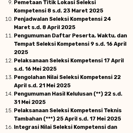
Pemetaan Titik Lokasi Seleksi
Kompetensi 8 s.d. 23 Maret 2025
Penjadwalan Seleksi Kompetensi 24
Maret s.d. 8 April 2025
Pengumuman Daftar Peserta, Waktu, dan
Tempat Seleksi Kompetensi 9 s.d. 16 April
2025
Pelaksanaan Seleksi Kompetensi 17 April
s.d. 16 Mei 2025
Pengolahan Nilai Seleksi Kompetensi 22
April s.d. 21 Mei 2025
Pengumuman Hasil Kelulusan (**) 22 s.d.
31 Mei 2025
Pelaksanaan Seleksi Kompetensi Teknis
Tambahan (***) 25 April s.d. 17 Mei 2025
Integrasi Nilai Seleksi Kompetensi dan