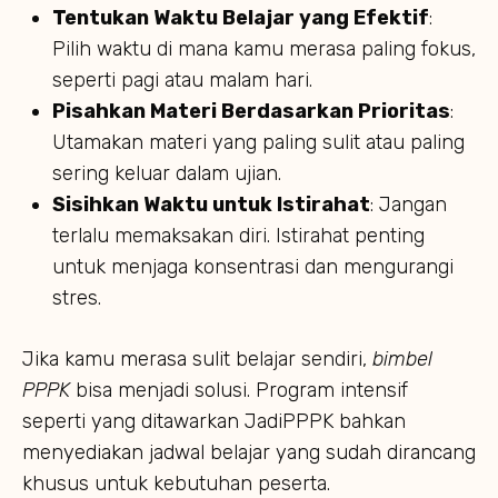
Tentukan Waktu Belajar yang Efektif
:
Pilih waktu di mana kamu merasa paling fokus,
seperti pagi atau malam hari.
Pisahkan Materi Berdasarkan Prioritas
:
Utamakan materi yang paling sulit atau paling
sering keluar dalam ujian.
Sisihkan Waktu untuk Istirahat
: Jangan
terlalu memaksakan diri. Istirahat penting
untuk menjaga konsentrasi dan mengurangi
stres.
Jika kamu merasa sulit belajar sendiri,
bimbel
PPPK
bisa menjadi solusi. Program intensif
seperti yang ditawarkan JadiPPPK bahkan
menyediakan jadwal belajar yang sudah dirancang
khusus untuk kebutuhan peserta.