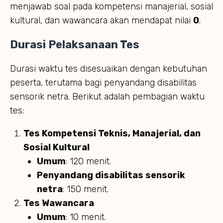
menjawab soal pada kompetensi manajerial, sosial
kultural, dan wawancara akan mendapat nilai
0
.
Durasi Pelaksanaan Tes
Durasi waktu tes disesuaikan dengan kebutuhan
peserta, terutama bagi penyandang disabilitas
sensorik netra. Berikut adalah pembagian waktu
tes:
Tes Kompetensi Teknis, Manajerial, dan
Sosial Kultural
Umum
: 120 menit.
Penyandang disabilitas sensorik
netra
: 150 menit.
Tes Wawancara
Umum
: 10 menit.