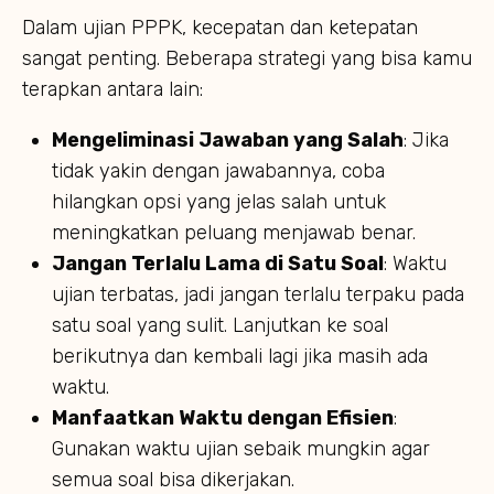
Dalam ujian PPPK, kecepatan dan ketepatan
sangat penting. Beberapa strategi yang bisa kamu
terapkan antara lain:
Mengeliminasi Jawaban yang Salah
: Jika
tidak yakin dengan jawabannya, coba
hilangkan opsi yang jelas salah untuk
meningkatkan peluang menjawab benar.
Jangan Terlalu Lama di Satu Soal
: Waktu
ujian terbatas, jadi jangan terlalu terpaku pada
satu soal yang sulit. Lanjutkan ke soal
berikutnya dan kembali lagi jika masih ada
waktu.
Manfaatkan Waktu dengan Efisien
:
Gunakan waktu ujian sebaik mungkin agar
semua soal bisa dikerjakan.