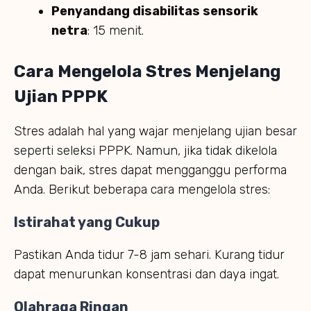
Penyandang disabilitas sensorik
netra
: 15 menit.
Cara Mengelola Stres Menjelang
Ujian PPPK
Stres adalah hal yang wajar menjelang ujian besar
seperti seleksi PPPK. Namun, jika tidak dikelola
dengan baik, stres dapat mengganggu performa
Anda. Berikut beberapa cara mengelola stres:
Istirahat yang Cukup
Pastikan Anda tidur 7-8 jam sehari. Kurang tidur
dapat menurunkan konsentrasi dan daya ingat.
Olahraga Ringan