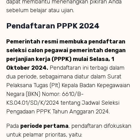
dapat membantu menenangkan pikiran Anda
sebelum belajar atau ujian.
Pendaftaran PPPK 2024
Pemerintah resmi membuka pendaftaran
seleksi calon pegawai pemerintah dengan
perjanjian kerja (PPPK) mulai Selasa, 1
Oktober 2024.
Pendaftaran ini terbagi dalam
dua periode, sebagaimana diatur dalam Surat
Pelaksana Tugas (Plt) Kepala Badan Kepegawaian
Negara (BKN) Nomor: 6610/B-
KS.04.01/SD/K/2024 tentang Jadwal Seleksi
Pengadaan PPPK Tahun Anggaran 2024.
Pada
periode pertama
, pendaftaran difokuskan
untuk pelamar prioritas, yaitu: