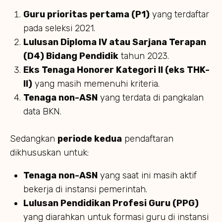
Guru prioritas pertama (P1)
yang terdaftar
pada seleksi 2021.
Lulusan Diploma IV atau Sarjana Terapan
(D4) Bidang Pendidik
tahun 2023.
Eks Tenaga Honorer Kategori II (eks THK-
II)
yang masih memenuhi kriteria.
Tenaga non-ASN
yang terdata di pangkalan
data BKN.
Sedangkan
periode kedua
pendaftaran
dikhususkan untuk:
Tenaga non-ASN
yang saat ini masih aktif
bekerja di instansi pemerintah.
Lulusan Pendidikan Profesi Guru (PPG)
yang diarahkan untuk formasi guru di instansi