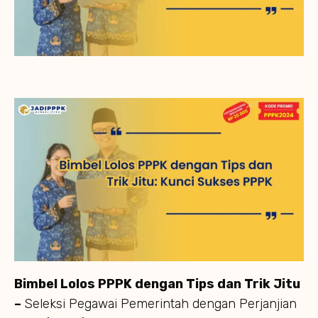
Bimbel Lolos PPPK dengan Tips dan Trik Jitu
–
Seleksi Pegawai Pemerintah dengan Perjanjian