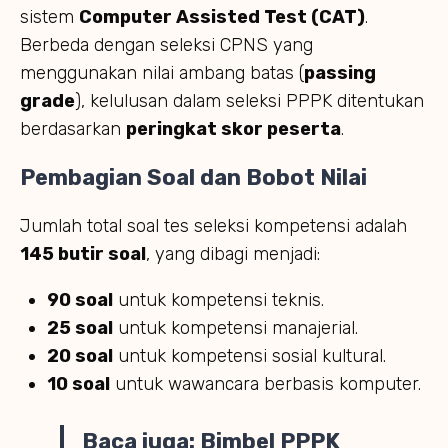
sistem
Computer Assisted Test (CAT)
.
Berbeda dengan seleksi CPNS yang
menggunakan nilai ambang batas (
passing
grade
), kelulusan dalam seleksi PPPK ditentukan
berdasarkan
peringkat skor peserta
.
Pembagian Soal dan Bobot Nilai
Jumlah total soal tes seleksi kompetensi adalah
145 butir soal
, yang dibagi menjadi:
90 soal
untuk kompetensi teknis.
25 soal
untuk kompetensi manajerial.
20 soal
untuk kompetensi sosial kultural.
10 soal
untuk wawancara berbasis komputer.
Baca juga:
Bimbel PPPK