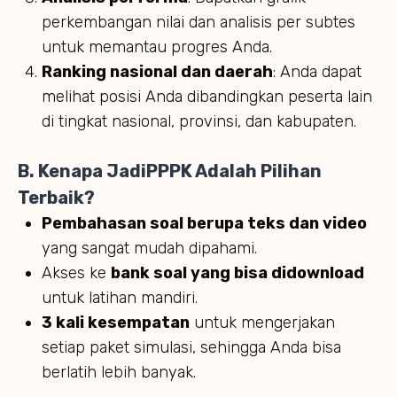
perkembangan nilai dan analisis per subtes
untuk memantau progres Anda.
Ranking nasional dan daerah
: Anda dapat
melihat posisi Anda dibandingkan peserta lain
di tingkat nasional, provinsi, dan kabupaten.
B. Kenapa JadiPPPK Adalah Pilihan
Terbaik?
Pembahasan soal berupa teks dan video
yang sangat mudah dipahami.
Akses ke
bank soal yang bisa didownload
untuk latihan mandiri.
3 kali kesempatan
untuk mengerjakan
setiap paket simulasi, sehingga Anda bisa
berlatih lebih banyak.