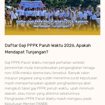
Daftar Gaji PPPK Paruh Waktu 2026, Apakah
Mendapat Tunjangan?
Gaji PPPK Paruh Waktu menjadi perhatian setelah
pemerintah mulai menyelesaikan pengangkatan tenaga
non-ASN melalui skema baru tersebut. Banyak calon
maupun pegawai yang sudah menerima surat keputusan
masih mempertanyakan apakah penghasilannya akan
mengikuti tabel gaji PPPK penuh waktu, upah minimum
daerah, atau honor yang diterima sebelumnya.
Penghasilan PPPK Paruh Waktu masih mengacu pada
Keputusan Menteri PANRB