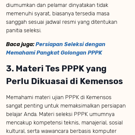
diumumkan dan pelamar dinyatakan tidak
memenuhi syarat, biasanya tersedia masa
sanggah sesuai jadwal resmi yang ditentukan
panitia seleksi.
Baca juga:
Persiapan Seleksi dengan
Memahami Pangkat Golongan PPPK
3. Materi Tes PPPK yang
Perlu Dikuasai di Kemensos
Memahami materi ujian PPPK di Kemensos
sangat penting untuk memaksimalkan persiapan
belajar Anda. Materi seleksi PPPK umumnya
mencakup kompetensi teknis, manajerial, sosial
kultural, serta wawancara berbasis komputer