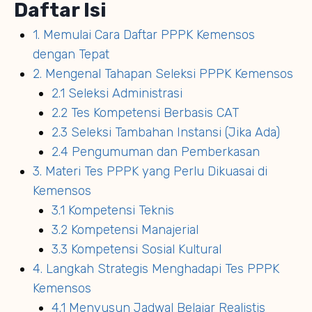
Daftar Isi
1. Memulai Cara Daftar PPPK Kemensos
dengan Tepat
2. Mengenal Tahapan Seleksi PPPK Kemensos
2.1 Seleksi Administrasi
2.2 Tes Kompetensi Berbasis CAT
2.3 Seleksi Tambahan Instansi (Jika Ada)
2.4 Pengumuman dan Pemberkasan
3. Materi Tes PPPK yang Perlu Dikuasai di
Kemensos
3.1 Kompetensi Teknis
3.2 Kompetensi Manajerial
3.3 Kompetensi Sosial Kultural
4. Langkah Strategis Menghadapi Tes PPPK
Kemensos
4.1 Menyusun Jadwal Belajar Realistis