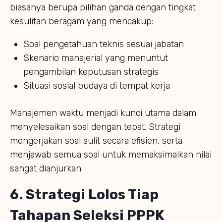
biasanya berupa pilihan ganda dengan tingkat
kesulitan beragam yang mencakup:
Soal pengetahuan teknis sesuai jabatan
Skenario manajerial yang menuntut
pengambilan keputusan strategis
Situasi sosial budaya di tempat kerja
Manajemen waktu menjadi kunci utama dalam
menyelesaikan soal dengan tepat. Strategi
mengerjakan soal sulit secara efisien, serta
menjawab semua soal untuk memaksimalkan nilai
sangat dianjurkan.
6. Strategi Lolos Tiap
Tahapan Seleksi PPPK