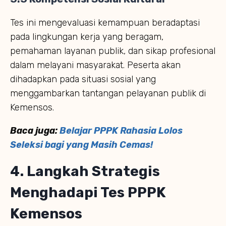
Tes ini mengevaluasi kemampuan beradaptasi
pada lingkungan kerja yang beragam,
pemahaman layanan publik, dan sikap profesional
dalam melayani masyarakat. Peserta akan
dihadapkan pada situasi sosial yang
menggambarkan tantangan pelayanan publik di
Kemensos.
Baca juga:
Belajar PPPK Rahasia Lolos
Seleksi bagi yang Masih Cemas!
4. Langkah Strategis
Menghadapi Tes PPPK
Kemensos