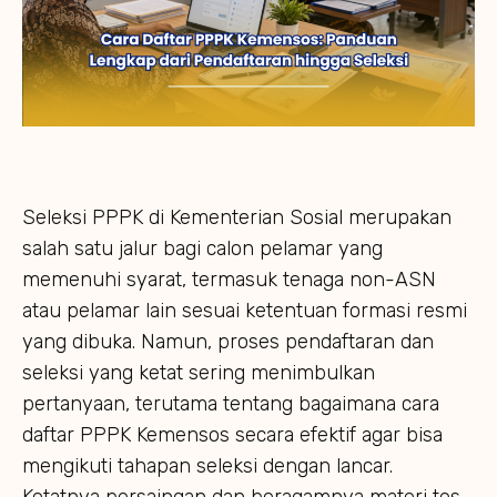
Seleksi PPPK di Kementerian Sosial merupakan
salah satu jalur bagi calon pelamar yang
memenuhi syarat, termasuk tenaga non-ASN
atau pelamar lain sesuai ketentuan formasi resmi
yang dibuka. Namun, proses pendaftaran dan
seleksi yang ketat sering menimbulkan
pertanyaan, terutama tentang bagaimana cara
daftar PPPK Kemensos secara efektif agar bisa
mengikuti tahapan seleksi dengan lancar.