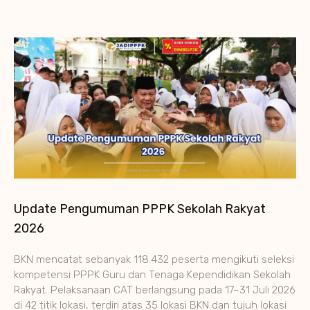
Update Pengumuman PPPK Sekolah Rakyat
2026
BKN mencatat sebanyak 118.432 peserta mengikuti seleksi
kompetensi PPPK Guru dan Tenaga Kependidikan Sekolah
Rakyat. Pelaksanaan CAT berlangsung pada 17–31 Juli 2026
di 42 titik lokasi, terdiri atas 35 lokasi BKN dan tujuh lokasi