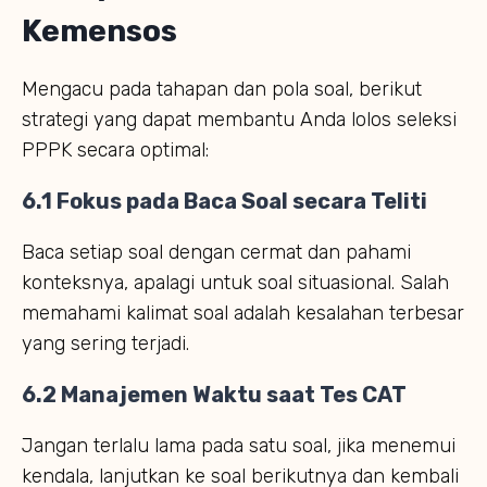
Kemensos
Mengacu pada tahapan dan pola soal, berikut
strategi yang dapat membantu Anda lolos seleksi
PPPK secara optimal:
6.1 Fokus pada Baca Soal secara Teliti
Baca setiap soal dengan cermat dan pahami
konteksnya, apalagi untuk soal situasional. Salah
memahami kalimat soal adalah kesalahan terbesar
yang sering terjadi.
6.2 Manajemen Waktu saat Tes CAT
Jangan terlalu lama pada satu soal, jika menemui
kendala, lanjutkan ke soal berikutnya dan kembali