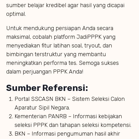
sumber belajar kredibel agar hasil yang dicapai
optimal.
Untuk mendukung persiapan Anda secara
maksimal, cobalah platform JadiPPPK yang
menyediakan fitur latihan soal, tryout, dan
bimbingan terstruktur yang membantu
meningkatkan performa tes. Semoga sukses
dalam perjuangan PPPK Anda!
Sumber Referensi:
Portal SSCASN BKN – Sistem Seleksi Calon
Aparatur Sipil Negara.
Kementerian PANRB – Informasi kebijakan
seleksi PPPK dan tahapan seleksi kompetensi.
BKN – Informasi pengumuman hasil akhir