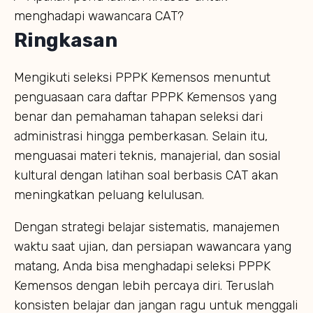
menghadapi wawancara CAT?
Ringkasan
Mengikuti seleksi PPPK Kemensos menuntut
penguasaan cara daftar PPPK Kemensos yang
benar dan pemahaman tahapan seleksi dari
administrasi hingga pemberkasan. Selain itu,
menguasai materi teknis, manajerial, dan sosial
kultural dengan latihan soal berbasis CAT akan
meningkatkan peluang kelulusan.
Dengan strategi belajar sistematis, manajemen
waktu saat ujian, dan persiapan wawancara yang
matang, Anda bisa menghadapi seleksi PPPK
Kemensos dengan lebih percaya diri. Teruslah
konsisten belajar dan jangan ragu untuk menggali