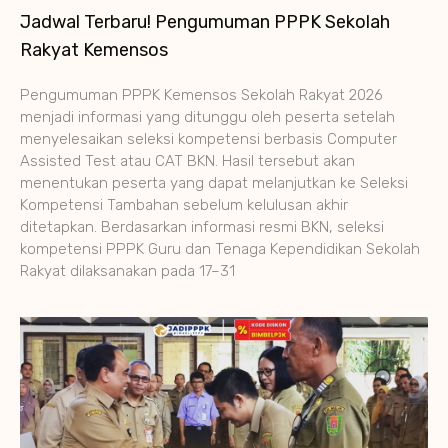
Jadwal Terbaru! Pengumuman PPPK Sekolah
Rakyat Kemensos
Pengumuman PPPK Kemensos Sekolah Rakyat 2026
menjadi informasi yang ditunggu oleh peserta setelah
menyelesaikan seleksi kompetensi berbasis Computer
Assisted Test atau CAT BKN. Hasil tersebut akan
menentukan peserta yang dapat melanjutkan ke Seleksi
Kompetensi Tambahan sebelum kelulusan akhir
ditetapkan. Berdasarkan informasi resmi BKN, seleksi
kompetensi PPPK Guru dan Tenaga Kependidikan Sekolah
Rakyat dilaksanakan pada 17–31