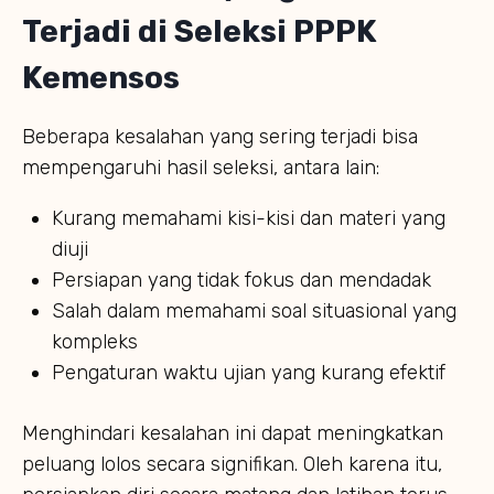
Terjadi di Seleksi PPPK
Kemensos
Beberapa kesalahan yang sering terjadi bisa
mempengaruhi hasil seleksi, antara lain:
Kurang memahami kisi-kisi dan materi yang
diuji
Persiapan yang tidak fokus dan mendadak
Salah dalam memahami soal situasional yang
kompleks
Pengaturan waktu ujian yang kurang efektif
Menghindari kesalahan ini dapat meningkatkan
peluang lolos secara signifikan. Oleh karena itu,