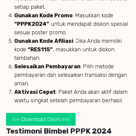
setiap paket.
Gunakan Kode Promo
: Masukkan kode
“PPPK2024”
untuk mendapat diskon spesial
sesuai poster promo.
Gunakan Kode Afiliasi
: Jika Anda memiliki
kode
“RES115”
, masukkan untuk diskon
tambahan.
Selesaikan Pembayaran
: Pilih metode
pembayaran dan selesaikan transaksi dengan
aman.
Aktivasi Cepat
: Paket Anda akan aktif dalam
waktu singkat setelah pembayaran berhasil.
>>> Download Disini <<<
Testimoni Bimbel PPPK 2024