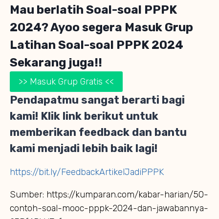
Mau berlatih Soal-soal PPPK
2024? Ayoo segera Masuk Grup
Latihan Soal-soal PPPK 2024
Sekarang juga!!
>> Masuk Grup Gratis <<
Pendapatmu sangat berarti bagi
kami! Klik link berikut untuk
memberikan feedback dan bantu
kami menjadi lebih baik lagi!
https://bit.ly/FeedbackArtikelJadiPPPK
Sumber: https://kumparan.com/kabar-harian/50-
contoh-soal-mooc-pppk-2024-dan-jawabannya-