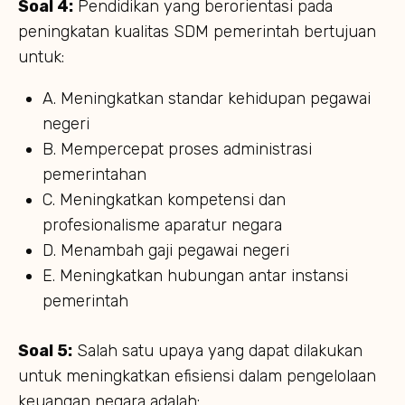
Soal 4:
Pendidikan yang berorientasi pada
peningkatan kualitas SDM pemerintah bertujuan
untuk:
A. Meningkatkan standar kehidupan pegawai
negeri
B. Mempercepat proses administrasi
pemerintahan
C. Meningkatkan kompetensi dan
profesionalisme aparatur negara
D. Menambah gaji pegawai negeri
E. Meningkatkan hubungan antar instansi
pemerintah
Soal 5:
Salah satu upaya yang dapat dilakukan
untuk meningkatkan efisiensi dalam pengelolaan
keuangan negara adalah: