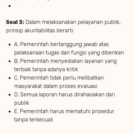
Soal 3:
Dalam melaksanakan pelayanan publik,
prinsip akuntabilitas berarti:
A. Pemerintah bertanggung jawab atas
pelaksanaan tugas dan fungsi yang diberikan
B. Pemerintah menyediakan layanan yang
terbaik tanpa adanya kritik
C. Pemerintah tidak perlu melibatkan
masyarakat dalam proses evaluasi
D. Semua laporan harus dirahasiakan dari
publik
E. Pemerintah harus mematuhi prosedur
tanpa terkecuali