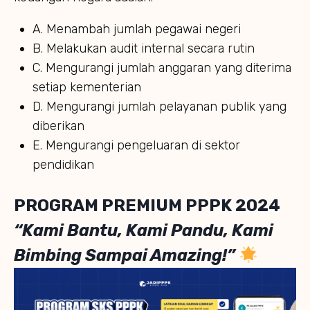
A. Menambah jumlah pegawai negeri
B. Melakukan audit internal secara rutin
C. Mengurangi jumlah anggaran yang diterima
setiap kementerian
D. Mengurangi jumlah pelayanan publik yang
diberikan
E. Mengurangi pengeluaran di sektor
pendidikan
PROGRAM PREMIUM PPPK 2024
“Kami Bantu, Kami Pandu, Kami
Bimbing Sampai Amazing!”