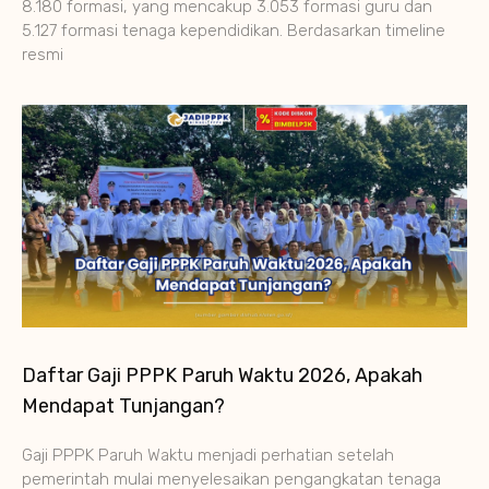
8.180 formasi, yang mencakup 3.053 formasi guru dan
5.127 formasi tenaga kependidikan. Berdasarkan timeline
resmi
Daftar Gaji PPPK Paruh Waktu 2026, Apakah
Mendapat Tunjangan?
Gaji PPPK Paruh Waktu menjadi perhatian setelah
pemerintah mulai menyelesaikan pengangkatan tenaga