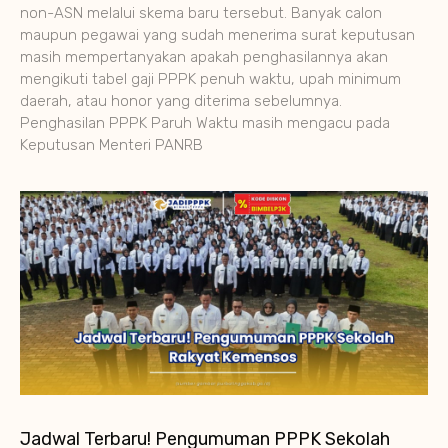
non-ASN melalui skema baru tersebut. Banyak calon
maupun pegawai yang sudah menerima surat keputusan
masih mempertanyakan apakah penghasilannya akan
mengikuti tabel gaji PPPK penuh waktu, upah minimum
daerah, atau honor yang diterima sebelumnya.
Penghasilan PPPK Paruh Waktu masih mengacu pada
Keputusan Menteri PANRB
Jadwal Terbaru! Pengumuman PPPK Sekolah