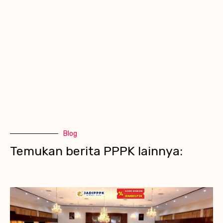
Blog
Temukan berita PPPK lainnya: