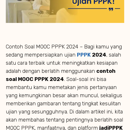
Contoh Soal MOOC PPPK 2024 – Bagi kamu yang
sedang mempersiapkan ujian
PPPK
2024
, salah
satu cara terbaik untuk meningkatkan kesiapan
adalah dengan berlatih menggunakan
contoh
soal MOOC PPPK 2024
. Soal-soal ini bisa
membantu kamu memetakan jenis pertanyaan
yang kemungkinan besar akan muncul, sekaligus
memberikan gambaran tentang tingkat kesulitan
ujian yang sesungguhnya. Di dalam artikel ini, kita
akan membahas tentang pentingnya berlatih soal
MOOC PPPK, manfaatnya, dan platform
jadiPPPK