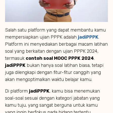
Salah satu platform yang dapat membantu kamu
mempersiapkan ujian PPPK adalah
jadiPPPK
.
Platform ini menyediakan berbagai macam latihan
soal yang berkaitan dengan ujian PPPK 2024,
termasuk
contoh soal MOOC PPPK 2024
.
jadiPPPK
bukan hanya soal latihan biasa, tetapi
juga dilengkapi dengan fitur-fitur canggih yang
akan mengoptimalkan waktu belajar kamu.
Di platform
jadiPPPK
, kamu bisa menemukan
soal-soal sesuai dengan kategori jabatan yang
kamu tuju, yang sangat berguna untuk kamu
yang ingin berfokus pada bidang tertentu.