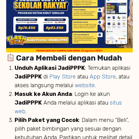
Cara Membeli dengan Mudah
Unduh Aplikasi JadiPPPK
: Temukan aplikasi
JadiPPPK
di
Play Store
atau
App Store
, atau
akses langsung melalui
website
.
Masuk ke Akun Anda
: Login ke akun
JadiPPPK
Anda melalui aplikasi atau
situs
web.
Pilih Paket yang Cocok
: Dalam menu “Beli”,
pilih paket bimbingan yang sesuai dengan
kebutuhan Anda. Pastikan untuk melihat detail