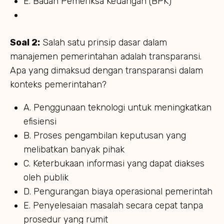
E. Badan Pemeriksa Keuangan (BPK)
Soal 2:
Salah satu prinsip dasar dalam
manajemen pemerintahan adalah transparansi.
Apa yang dimaksud dengan transparansi dalam
konteks pemerintahan?
A. Penggunaan teknologi untuk meningkatkan
efisiensi
B. Proses pengambilan keputusan yang
melibatkan banyak pihak
C. Keterbukaan informasi yang dapat diakses
oleh publik
D. Pengurangan biaya operasional pemerintah
E. Penyelesaian masalah secara cepat tanpa
prosedur yang rumit