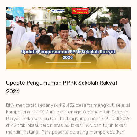
Update Pengumuman PPPK Sekolah Rakyat
2026
BKN mencatat sebanyak 118.432 peserta mengikuti seleksi
kompetensi PPPK Guru dan Tenaga Kependidikan Sekolah
Rakyat. Pelaksanaan CAT berlangsung pada 17–31 Juli 2026
di 42 titik lokasi, terdiri atas 35 lokasi BKN dan tujuh lokasi
mandiri instansi. Para peserta bersaing memperebutkan