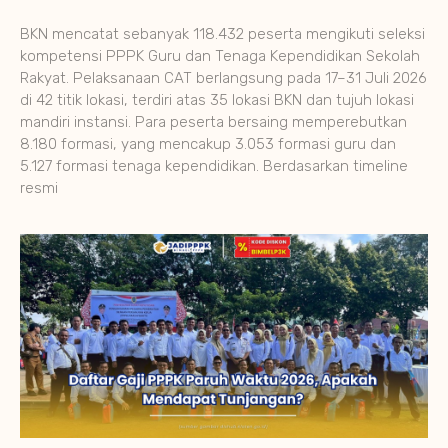
BKN mencatat sebanyak 118.432 peserta mengikuti seleksi
kompetensi PPPK Guru dan Tenaga Kependidikan Sekolah
Rakyat. Pelaksanaan CAT berlangsung pada 17–31 Juli 2026
di 42 titik lokasi, terdiri atas 35 lokasi BKN dan tujuh lokasi
mandiri instansi. Para peserta bersaing memperebutkan
8.180 formasi, yang mencakup 3.053 formasi guru dan
5.127 formasi tenaga kependidikan. Berdasarkan timeline
resmi