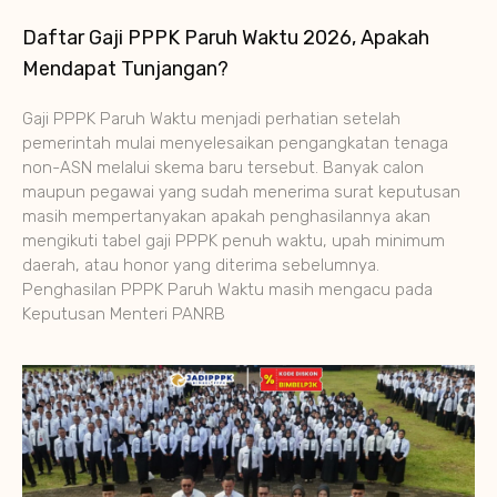
Daftar Gaji PPPK Paruh Waktu 2026, Apakah
Mendapat Tunjangan?
Gaji PPPK Paruh Waktu menjadi perhatian setelah
pemerintah mulai menyelesaikan pengangkatan tenaga
non-ASN melalui skema baru tersebut. Banyak calon
maupun pegawai yang sudah menerima surat keputusan
masih mempertanyakan apakah penghasilannya akan
mengikuti tabel gaji PPPK penuh waktu, upah minimum
daerah, atau honor yang diterima sebelumnya.
Penghasilan PPPK Paruh Waktu masih mengacu pada
Keputusan Menteri PANRB