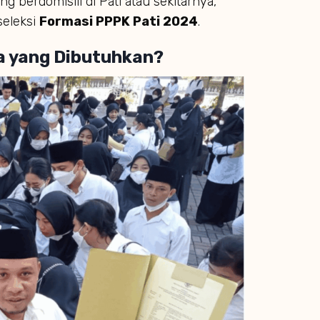
ng berdomisili di Pati atau sekitarnya,
seleksi
Formasi PPPK Pati 2024
.
a yang Dibutuhkan?