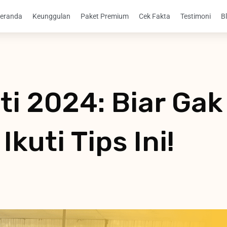
eranda
Keunggulan
Paket Premium
Cek Fakta
Testimoni
B
i 2024: Biar Gak
kuti Tips Ini!