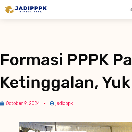
B
Formasi PPPK Pat
Ketinggalan, Yuk I
October 9, 2024
jadipppk