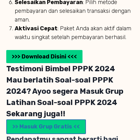
Selesaikan Pembayaran
: Pilih metode
pembayaran dan selesaikan transaksi dengan
aman.
Aktivasi Cepat
: Paket Anda akan aktif dalam
waktu singkat setelah pembayaran berhasil.
>>> Download Disini <<<
Testimoni Bimbel PPPK 2024
Mau berlatih Soal-soal PPPK
2024? Ayoo segera Masuk Grup
Latihan Soal-soal PPPK 2024
Sekarang juga!!
>> Masuk Grup Gratis <<
Pendapatmu sangat berarti bagi