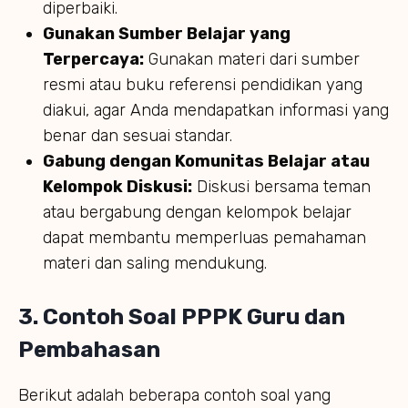
diperbaiki.
Gunakan Sumber Belajar yang
Terpercaya:
Gunakan materi dari sumber
resmi atau buku referensi pendidikan yang
diakui, agar Anda mendapatkan informasi yang
benar dan sesuai standar.
Gabung dengan Komunitas Belajar atau
Kelompok Diskusi:
Diskusi bersama teman
atau bergabung dengan kelompok belajar
dapat membantu memperluas pemahaman
materi dan saling mendukung.
3. Contoh Soal PPPK Guru dan
Pembahasan
Berikut adalah beberapa contoh soal yang