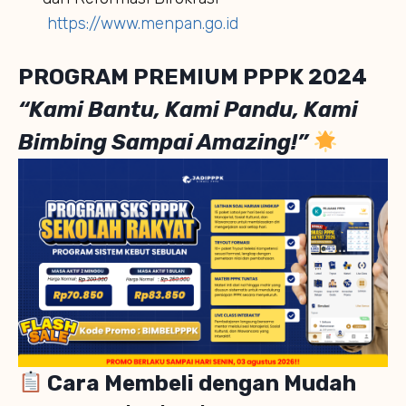
https://www.menpan.go.id
PROGRAM PREMIUM PPPK 2024
“Kami Bantu, Kami Pandu, Kami
Bimbing Sampai Amazing!”
Cara Membeli dengan Mudah