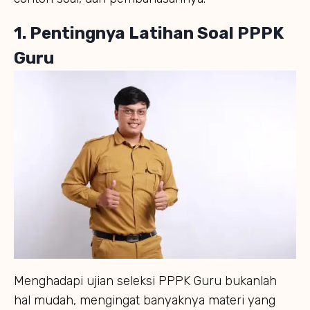
1. Pentingnya Latihan Soal PPPK
Guru
Menghadapi ujian seleksi PPPK Guru bukanlah
hal mudah, mengingat banyaknya materi yang