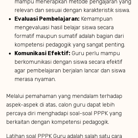
mampu menerapkan metode pengajaran yang
relevan dan sesuai dengan karakteristik siswa.
Evaluasi Pembelajaran:
Kemampuan
mengevaluasi hasil belajar siswa secara
formatif maupun sumatif adalah bagian dari
kompetensi pedagogik yang sangat penting.
Komunikasi Efektif:
Guru perlu mampu
berkomunikasi dengan siswa secara efektif
agar pembelajaran berjalan lancar dan siswa
merasa nyaman.
Melalui pemahaman yang mendalam terhadap
aspek-aspek di atas, calon guru dapat lebih
percaya diri menghadapi soal-soal PPPK yang
berkaitan dengan kompetensi pedagogik.
Latihan soal PPPK Guru adalah salah satu cara