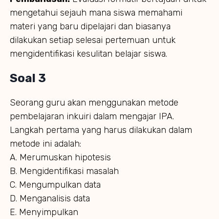
mengetahui sejauh mana siswa memahami
materi yang baru dipelajari dan biasanya
dilakukan setiap selesai pertemuan untuk
mengidentifikasi kesulitan belajar siswa.
Soal 3
Seorang guru akan menggunakan metode
pembelajaran inkuiri dalam mengajar IPA.
Langkah pertama yang harus dilakukan dalam
metode ini adalah:
A. Merumuskan hipotesis
B. Mengidentifikasi masalah
C. Mengumpulkan data
D. Menganalisis data
E. Menyimpulkan