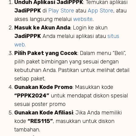
Unduh Aplikasi JadiPPPK
: Temukan aplikasi
JadiPPPK
di
Play Store
atau
App Store
, atau
akses langsung melalui
website
.
Masuk ke Akun Anda
: Login ke akun
JadiPPPK
Anda melalui aplikasi atau
situs
web.
Pilih Paket yang Cocok
: Dalam menu “Beli”,
pilih paket bimbingan yang sesuai dengan
kebutuhan Anda. Pastikan untuk melihat detail
setiap paket.
Gunakan Kode Promo
: Masukkan kode
“PPPK2024”
untuk mendapat diskon spesial
sesuai poster promo
Gunakan Kode Afiliasi
: Jika Anda memiliki
kode
“RES115”
, masukkan untuk diskon
tambahan.