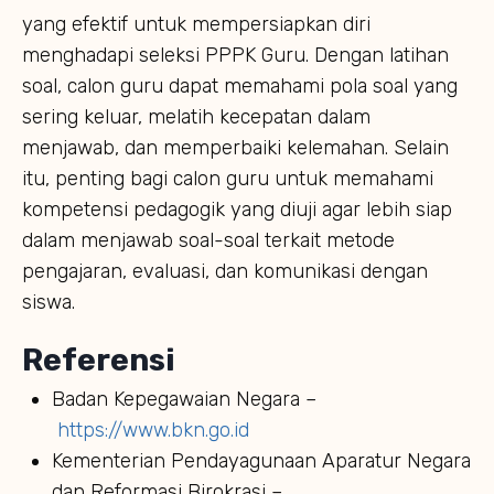
yang efektif untuk mempersiapkan diri
menghadapi seleksi PPPK Guru. Dengan latihan
soal, calon guru dapat memahami pola soal yang
sering keluar, melatih kecepatan dalam
menjawab, dan memperbaiki kelemahan. Selain
itu, penting bagi calon guru untuk memahami
kompetensi pedagogik yang diuji agar lebih siap
dalam menjawab soal-soal terkait metode
pengajaran, evaluasi, dan komunikasi dengan
siswa.
Referensi
Badan Kepegawaian Negara –
https://www.bkn.go.id
Kementerian Pendayagunaan Aparatur Negara
dan Reformasi Birokrasi –