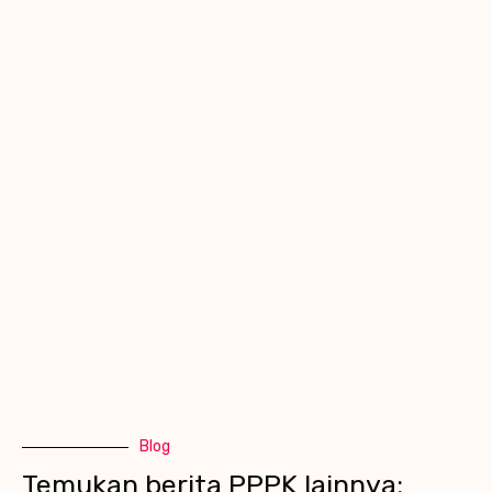
Blog
Temukan berita PPPK lainnya: