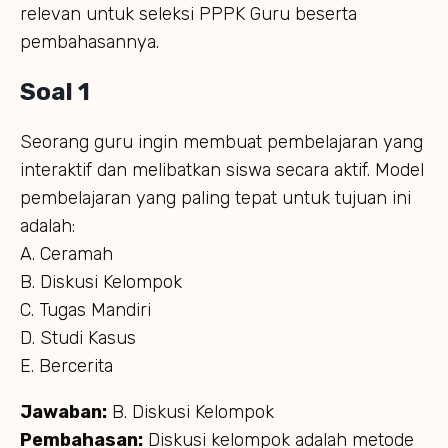
relevan untuk seleksi PPPK Guru beserta
pembahasannya.
Soal 1
Seorang guru ingin membuat pembelajaran yang
interaktif dan melibatkan siswa secara aktif. Model
pembelajaran yang paling tepat untuk tujuan ini
adalah:
A. Ceramah
B. Diskusi Kelompok
C. Tugas Mandiri
D. Studi Kasus
E. Bercerita
Jawaban:
B. Diskusi Kelompok
Pembahasan:
Diskusi kelompok adalah metode