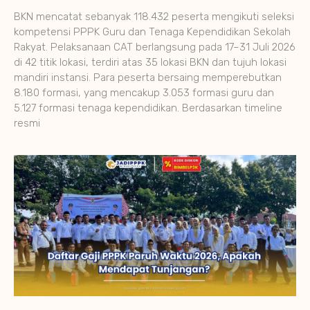
BKN mencatat sebanyak 118.432 peserta mengikuti seleksi
kompetensi PPPK Guru dan Tenaga Kependidikan Sekolah
Rakyat. Pelaksanaan CAT berlangsung pada 17–31 Juli 2026
di 42 titik lokasi, terdiri atas 35 lokasi BKN dan tujuh lokasi
mandiri instansi. Para peserta bersaing memperebutkan
8.180 formasi, yang mencakup 3.053 formasi guru dan
5.127 formasi tenaga kependidikan. Berdasarkan timeline
resmi