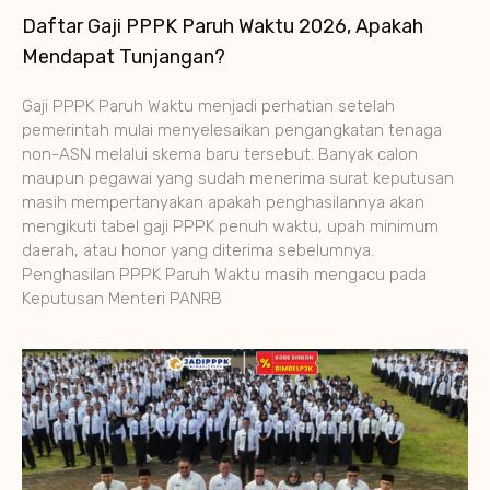
Daftar Gaji PPPK Paruh Waktu 2026, Apakah
Mendapat Tunjangan?
Gaji PPPK Paruh Waktu menjadi perhatian setelah
pemerintah mulai menyelesaikan pengangkatan tenaga
non-ASN melalui skema baru tersebut. Banyak calon
maupun pegawai yang sudah menerima surat keputusan
masih mempertanyakan apakah penghasilannya akan
mengikuti tabel gaji PPPK penuh waktu, upah minimum
daerah, atau honor yang diterima sebelumnya.
Penghasilan PPPK Paruh Waktu masih mengacu pada
Keputusan Menteri PANRB