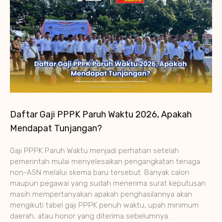
Daftar Gaji PPPK Paruh Waktu 2026, Apakah
Mendapat Tunjangan?
Gaji PPPK Paruh Waktu menjadi perhatian setelah
pemerintah mulai menyelesaikan pengangkatan tenaga
non-ASN melalui skema baru tersebut. Banyak calon
maupun pegawai yang sudah menerima surat keputusan
masih mempertanyakan apakah penghasilannya akan
mengikuti tabel gaji PPPK penuh waktu, upah minimum
daerah, atau honor yang diterima sebelumnya.