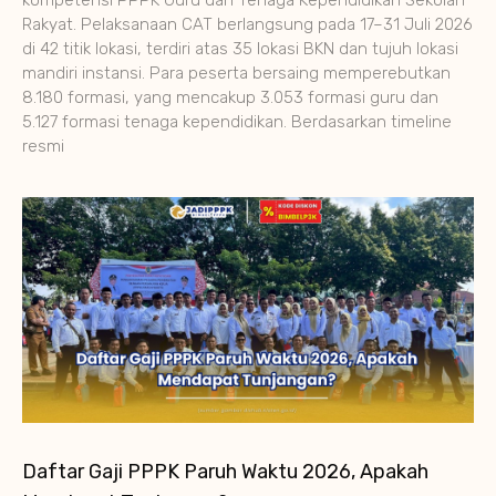
kompetensi PPPK Guru dan Tenaga Kependidikan Sekolah
Rakyat. Pelaksanaan CAT berlangsung pada 17–31 Juli 2026
di 42 titik lokasi, terdiri atas 35 lokasi BKN dan tujuh lokasi
mandiri instansi. Para peserta bersaing memperebutkan
8.180 formasi, yang mencakup 3.053 formasi guru dan
5.127 formasi tenaga kependidikan. Berdasarkan timeline
resmi
Daftar Gaji PPPK Paruh Waktu 2026, Apakah