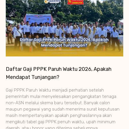
Daftar Gaji PPPK Paruh Waktu 2026, Apakah
Mendapat Tunjangan?
Gaji PPPK Paruh Waktu menjadi perhatian setelah
pemerintah mulai menyelesaikan pengangkatan tenaga
non-ASN melalui skema baru tersebut. Banyak calon
maupun pegawai yang sudah menerima surat keputusan
masih mempertanyakan apakah penghasilannya akan
mengikuti tabel gaji PPPK penuh waktu, upah minimum
daerah, atau honor yang diterima sebelumnya.