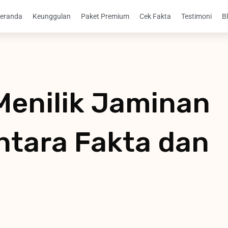
eranda
Keunggulan
Paket Premium
Cek Fakta
Testimoni
B
Menilik Jaminan
ntara Fakta dan