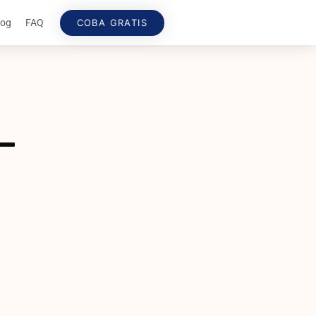
COBA GRATIS
log
FAQ
–