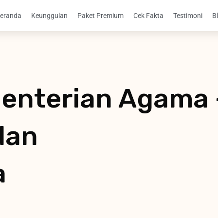
eranda
Keunggulan
Paket Premium
Cek Fakta
Testimoni
B
enterian Agama 
dan
a