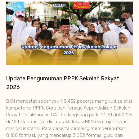
Update Pengumuman PPPK Sekolah Rakyat
2026
BKN mencatat sebanyak 118.432 peserta mengikuti seleksi
kompetensi PPPK Guru dan Tenaga Kependidikan Sekolah
Rakyat. Pelaksanaan CAT berlangsung pada 17–31 Juli 2026
di 42 titik lokasi, terdiri atas 35 lokasi BKN dan tujuh lokasi
mandiri instansi. Para peserta bersaing memperebutkan
8.180 formasi, yang mencakup 3.053 formasi guru dan