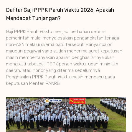
Daftar Gaji PPPK Paruh Waktu 2026, Apakah
Mendapat Tunjangan?
Gaji PPPK Paruh Waktu menjadi perhatian setelah
pemerintah mulai menyelesaikan pengangkatan tenaga
non-ASN melalui skema baru tersebut. Banyak calon
maupun pegawai yang sudah menerima surat keputusan
masih mempertanyakan apakah penghasilannya akan
mengikuti tabel gaji PPPK penuh waktu, upah minimum
daerah, atau honor yang diterima sebelumnya.
Penghasilan PPPK Paruh Waktu masih mengacu pada
Keputusan Menteri PANRB