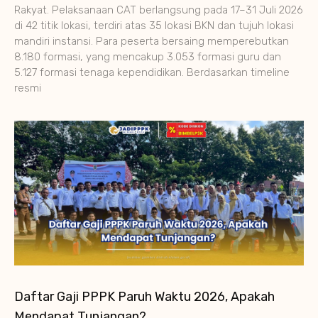
Rakyat. Pelaksanaan CAT berlangsung pada 17–31 Juli 2026
di 42 titik lokasi, terdiri atas 35 lokasi BKN dan tujuh lokasi
mandiri instansi. Para peserta bersaing memperebutkan
8.180 formasi, yang mencakup 3.053 formasi guru dan
5.127 formasi tenaga kependidikan. Berdasarkan timeline
resmi
Daftar Gaji PPPK Paruh Waktu 2026, Apakah
Mendapat Tunjangan?