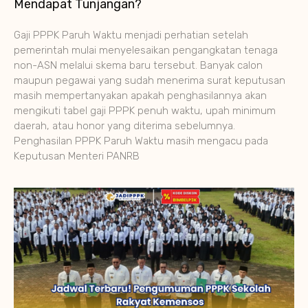
Mendapat Tunjangan?
Gaji PPPK Paruh Waktu menjadi perhatian setelah
pemerintah mulai menyelesaikan pengangkatan tenaga
non-ASN melalui skema baru tersebut. Banyak calon
maupun pegawai yang sudah menerima surat keputusan
masih mempertanyakan apakah penghasilannya akan
mengikuti tabel gaji PPPK penuh waktu, upah minimum
daerah, atau honor yang diterima sebelumnya.
Penghasilan PPPK Paruh Waktu masih mengacu pada
Keputusan Menteri PANRB