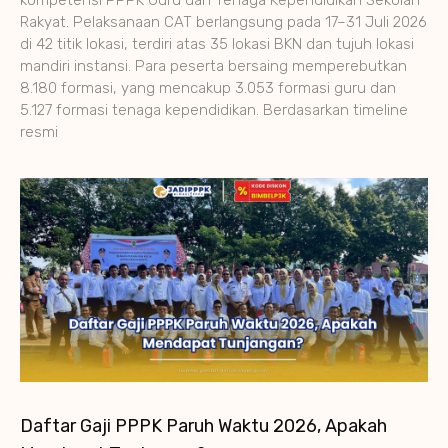
kompetensi PPPK Guru dan Tenaga Kependidikan Sekolah
Rakyat. Pelaksanaan CAT berlangsung pada 17–31 Juli 2026
di 42 titik lokasi, terdiri atas 35 lokasi BKN dan tujuh lokasi
mandiri instansi. Para peserta bersaing memperebutkan
8.180 formasi, yang mencakup 3.053 formasi guru dan
5.127 formasi tenaga kependidikan. Berdasarkan timeline
resmi
Daftar Gaji PPPK Paruh Waktu 2026, Apakah