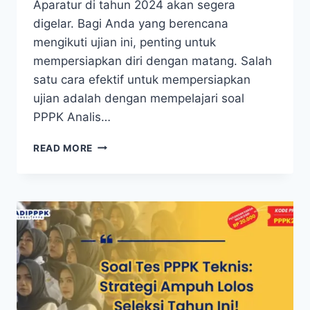
Aparatur di tahun 2024 akan segera
digelar. Bagi Anda yang berencana
mengikuti ujian ini, penting untuk
mempersiapkan diri dengan matang. Salah
satu cara efektif untuk mempersiapkan
ujian adalah dengan mempelajari soal
PPPK Analis…
READ MORE