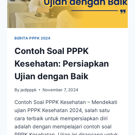
BERITA PPPK 2024
Contoh Soal PPPK
Kesehatan: Persiapkan
Ujian dengan Baik
By
jadipppk
November 7, 2024
Contoh Soal PPPK Kesehatan – Mendekati
ujian PPPK Kesehatan 2024, salah satu
cara terbaik untuk mempersiapkan diri
adalah dengan mempelajari contoh soal
PPPK Kesehatan. Ujian ini dirancang untuk