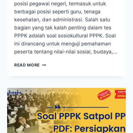
posisi pegawai negeri, termasuk untuk
berbagai posisi seperti guru, tenaga
kesehatan, dan administrasi. Salah satu
bagian yang tak kalah penting dalam tes
PPPK adalah soal sosiokultural PPPK. Soal
ini dirancang untuk menguji pemahaman
peserta tentang nilai-nilai sosial, budaya,…
READ MORE