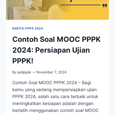
BERITA PPPK 2024
Contoh Soal MOOC PPPK
2024: Persiapan Ujian
PPPK!
By
jadipppk
November 7, 2024
Contoh Soal MOOC PPPK 2024 – Bagi
kamu yang sedang mempersiapkan ujian
PPPK 2024, salah satu cara terbaik untuk
meningkatkan kesiapan adalah dengan
berlatih menggunakan contoh soal MOOC