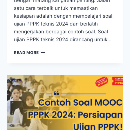
dengan matang sangatlah penting. Salah
satu cara terbaik untuk memastikan
kesiapan adalah dengan mempelajari soal
ujian PPPK teknis 2024 dan berlatih
mengerjakan berbagai contoh soal. Soal
ujian PPPK teknis 2024 dirancang untuk…
READ MORE