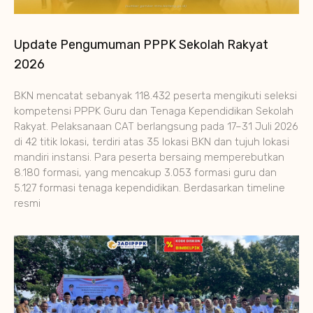
Update Pengumuman PPPK Sekolah Rakyat
2026
BKN mencatat sebanyak 118.432 peserta mengikuti seleksi
kompetensi PPPK Guru dan Tenaga Kependidikan Sekolah
Rakyat. Pelaksanaan CAT berlangsung pada 17–31 Juli 2026
di 42 titik lokasi, terdiri atas 35 lokasi BKN dan tujuh lokasi
mandiri instansi. Para peserta bersaing memperebutkan
8.180 formasi, yang mencakup 3.053 formasi guru dan
5.127 formasi tenaga kependidikan. Berdasarkan timeline
resmi