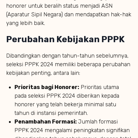
honorer untuk beralih status menjadi ASN
(Aparatur Sipil Negara) dan mendapatkan hak-hak
yang lebih baik.
Perubahan Kebijakan PPPK
Dibandingkan dengan tahun-tahun sebelumnya,
seleksi PPPK 2024 memiliki beberapa perubahan
kebijakan penting, antara lain:
Prioritas bagi Honorer:
Prioritas utama
pada seleksi PPPK 2024 diberikan kepada
honorer yang telah bekerja minimal satu
tahun di instansi pemerintah.
Penambahan Formasi:
Jumlah formasi
PPPK 2024 mengalami peningkatan signifikan