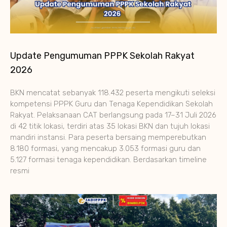
Update Pengumuman PPPK Sekolah Rakyat
2026
BKN mencatat sebanyak 118.432 peserta mengikuti seleksi
kompetensi PPPK Guru dan Tenaga Kependidikan Sekolah
Rakyat. Pelaksanaan CAT berlangsung pada 17–31 Juli 2026
di 42 titik lokasi, terdiri atas 35 lokasi BKN dan tujuh lokasi
mandiri instansi. Para peserta bersaing memperebutkan
8.180 formasi, yang mencakup 3.053 formasi guru dan
5.127 formasi tenaga kependidikan. Berdasarkan timeline
resmi