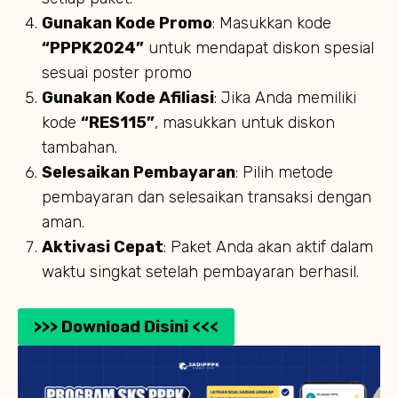
Gunakan Kode Promo
: Masukkan kode
“PPPK2024”
untuk mendapat diskon spesial
sesuai poster promo
Gunakan Kode Afiliasi
: Jika Anda memiliki
kode
“RES115”
, masukkan untuk diskon
tambahan.
Selesaikan Pembayaran
: Pilih metode
pembayaran dan selesaikan transaksi dengan
aman.
Aktivasi Cepat
: Paket Anda akan aktif dalam
waktu singkat setelah pembayaran berhasil.
>>> Download Disini <<<