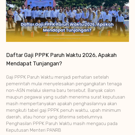
Daftar Gaji PPPK Paruh Waktu 2026, Apakah
Mendapat Tunjangan?
Gaji PPPK Paruh Waktu menjadi perhatian setelah
pemerintah mulai menyelesaikan pengangkatan tenaga
non-ASN melalui skema baru tersebut. Banyak calon
maupun pegawai yang sudah menerima surat keputusan
masih mempertanyakan apakah penghasilannya akan
mengikuti tabel gaji PPPK penuh waktu, upah minimum
daerah, atau honor yang diterima sebelumnya.
Penghasilan PPPK Paruh Waktu masih mengacu pada
Keputusan Menteri PANRB