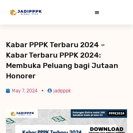
Kabar PPPK Terbaru 2024 –
Kabar Terbaru PPPK 2024:
Membuka Peluang bagi Jutaan
Honorer
May 7, 2024
jadipppk