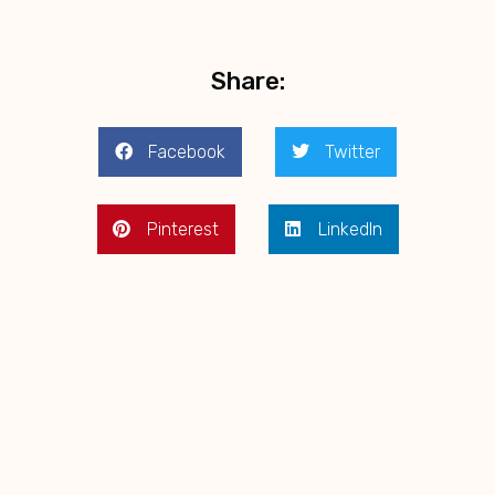
Share:
Facebook
Twitter
Pinterest
LinkedIn