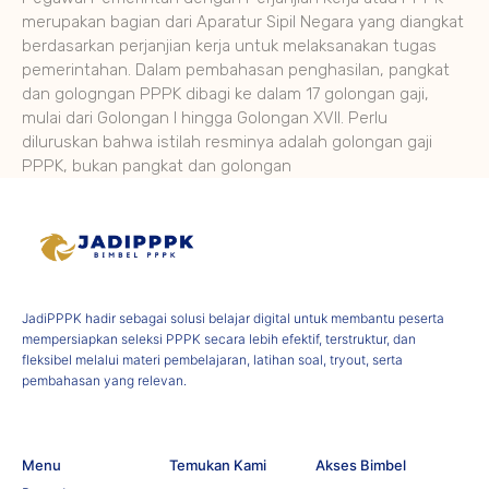
merupakan bagian dari Aparatur Sipil Negara yang diangkat
berdasarkan perjanjian kerja untuk melaksanakan tugas
pemerintahan. Dalam pembahasan penghasilan, pangkat
dan gologngan PPPK dibagi ke dalam 17 golongan gaji,
mulai dari Golongan I hingga Golongan XVII. Perlu
diluruskan bahwa istilah resminya adalah golongan gaji
PPPK, bukan pangkat dan golongan
JadiPPPK hadir sebagai solusi belajar digital untuk membantu peserta
mempersiapkan seleksi PPPK secara lebih efektif, terstruktur, dan
fleksibel melalui materi pembelajaran, latihan soal, tryout, serta
pembahasan yang relevan.
Menu
Temukan Kami
Akses Bimbel