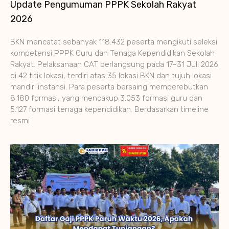
Update Pengumuman PPPK Sekolah Rakyat
2026
BKN mencatat sebanyak 118.432 peserta mengikuti seleksi
kompetensi PPPK Guru dan Tenaga Kependidikan Sekolah
Rakyat. Pelaksanaan CAT berlangsung pada 17–31 Juli 2026
di 42 titik lokasi, terdiri atas 35 lokasi BKN dan tujuh lokasi
mandiri instansi. Para peserta bersaing memperebutkan
8.180 formasi, yang mencakup 3.053 formasi guru dan
5.127 formasi tenaga kependidikan. Berdasarkan timeline
resmi