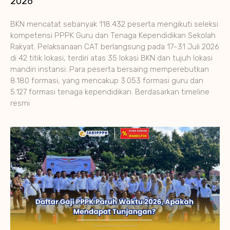
2026
BKN mencatat sebanyak 118.432 peserta mengikuti seleksi
kompetensi PPPK Guru dan Tenaga Kependidikan Sekolah
Rakyat. Pelaksanaan CAT berlangsung pada 17–31 Juli 2026
di 42 titik lokasi, terdiri atas 35 lokasi BKN dan tujuh lokasi
mandiri instansi. Para peserta bersaing memperebutkan
8.180 formasi, yang mencakup 3.053 formasi guru dan
5.127 formasi tenaga kependidikan. Berdasarkan timeline
resmi