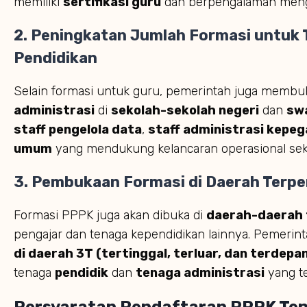
memiliki
sertifikasi guru
dan berpengalaman meng
2. Peningkatan Jumlah Formasi untuk 
Pendidikan
Selain formasi untuk guru, pemerintah juga memb
administrasi
di
sekolah-sekolah negeri
dan
sw
staff pengelola data
,
staff administrasi kepe
umum
yang mendukung kelancaran operasional sek
3. Pembukaan Formasi di Daerah Terpe
Formasi PPPK juga akan dibuka di
daerah-daerah 
pengajar dan tenaga kependidikan lainnya. Pemerin
di daerah 3T (tertinggal, terluar, dan terdepa
tenaga
pendidik
dan
tenaga administrasi
yang te
Persyaratan Pendaftaran PPPK Te