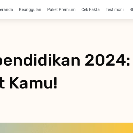
eranda
Keunggulan
Paket Premium
Cek Fakta
Testimoni
B
endidikan 2024:
t Kamu!