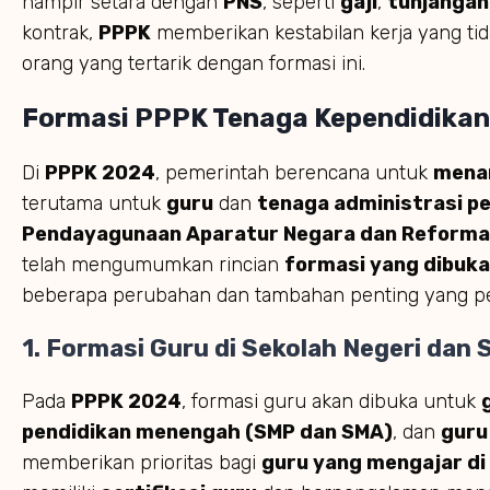
hampir setara dengan
PNS
, seperti
gaji
,
tunjangan
kontrak,
PPPK
memberikan kestabilan kerja yang ti
orang yang tertarik dengan formasi ini.
Formasi PPPK Tenaga Kependidikan
Di
PPPK 2024
, pemerintah berencana untuk
mena
terutama untuk
guru
dan
tenaga administrasi p
Pendayagunaan Aparatur Negara dan Reformas
telah mengumumkan rincian
formasi yang dibuka
beberapa perubahan dan tambahan penting yang pe
1. Formasi Guru di Sekolah Negeri dan
Pada
PPPK 2024
, formasi guru akan dibuka untuk
pendidikan menengah (SMP dan SMA)
, dan
guru
memberikan prioritas bagi
guru yang mengajar di