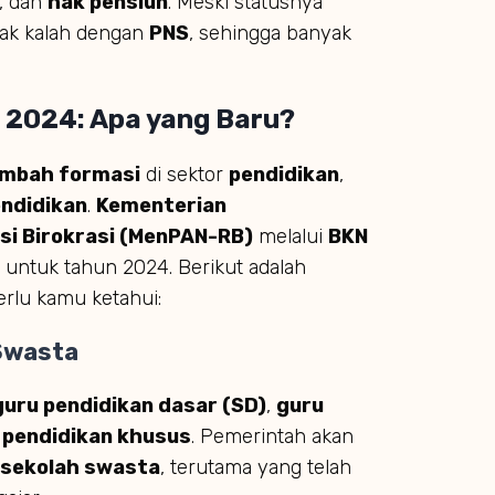
, dan
hak pensiun
. Meski statusnya
dak kalah dengan
PNS
, sehingga banyak
 2024: Apa yang Baru?
mbah formasi
di sektor
pendidikan
,
endidikan
.
Kementerian
i Birokrasi (MenPAN-RB)
melalui
BKN
untuk tahun 2024. Berikut adalah
rlu kamu ketahui:
 Swasta
guru pendidikan dasar (SD)
,
guru
 pendidikan khusus
. Pemerintah akan
 sekolah swasta
, terutama yang telah