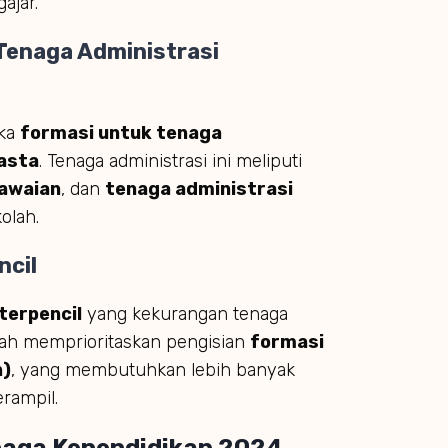
ajar.
Tenaga Administrasi
uka
formasi untuk tenaga
asta
. Tenaga administrasi ini meliputi
gawaian
, dan
tenaga administrasi
olah.
ncil
terpencil
yang kekurangan tenaga
tah memprioritaskan pengisian
formasi
n)
, yang membutuhkan lebih banyak
rampil.
naga Kependidikan 2024